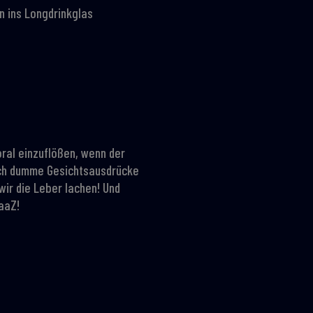
ln ins Longdrinkglas
 oral einzuflößen, wenn der
lich dumme Gesichtsausdrücke
wir die Leber lachen! Und
aaZ!