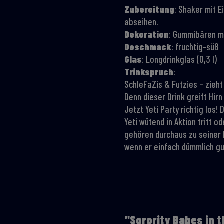
Zubereitung
: Shaker mit E
abseihen.
Dekoration
: Gummibären m
Geschmack
: fruchtig-süß
Glas
: Longdrinkglas (0,3 l)
Trinkspruch
:
SchleFaZis & Futzies – zieh
Denn dieser Drink greift Hir
Jetzt Yeti Party richtig los
Yeti wütend in Aktion tritt
gehören durchaus zu seiner K
wenn er einfach dümmlich gu
"Sorority Babes in 