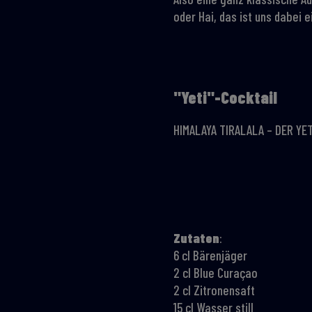
oder Hai, das ist uns dabei 
"Yeti"-Cocktail
HIMALAYA TIRALALA – DER YET
Zutaten
:
6 cl Bärenjäger
2 cl Blue Curaçao
2 cl Zitronensaft
15 cl Wasser still