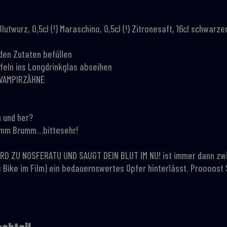
 Blutwurz, 0,5cl (!) Maraschino, 0,5cl (!) Zitronesaft, 16cl schwar
 den Zutaten befüllen
rfeln ins Longdrinkglas abseihen
 VAMPIRZÄHNE
n und her?
umm Brumm…bittesehr!
IRD ZU NOSFERATU UND SAUGT DEIN BLUT IM NU! ist immer dann zw
s Bike im Film) ein bedauernswertes Opfer hinterlässt. Proooos
cktail