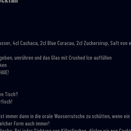
asser, 4cl Cachaca, 2cl Blue Curacau, 2cl Zuckersirup, Saft von
 geben, umrühren und das Glas mit Crushed Ice auffüllen
aken
HAIE!
en Tisch?
rfisch!
st immer dann in die orale Wasserrutsche zu schütten, wenn ein 
welcher Form auch immer!
fgabe. Bei jeder Sichtung von Killerfischen, dürfen wir nen Cockt