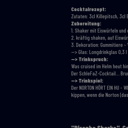
Cocktalrezept:
Zutaten: 3cl Killepitsch, 3cl
Zubereitung:
1. Shaker mit Eiswürfeln und
2. kräftig shaken, auf Eiswü
3. Dekoration: Gummitiere -
--> Glas: Longdrinkglas 0,3 l
—> Trinkspruch:
Was cruised im Helm heut hi
Der SchleFaZ-Cocktail… Br
—> Trinkspiel:
Der NORTON HÖRT EIN HU - W
kippen, wenn die Norton (da
"Piranha Sharks"-Co