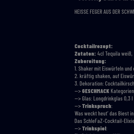
HEISSE FEGER AUS DER SCHW
Cocktailrezept:
Zutaten:
4cl Tequila weiß, 
Zubereitung:
1. Shaker mit Eiswürfeln und
2. kräftig shaken, auf Eiswü
3. Dekoration: Cocktailkirsc
-->
GESCHMACK
Kategorien:
--> Glas: Longdrinkglas 0,3 l
—>
Trinkspruch
:
Was weckt heut’ das Biest in
Das SchleFaZ-Cocktail-Elixie
—>
Trinkspiel
: