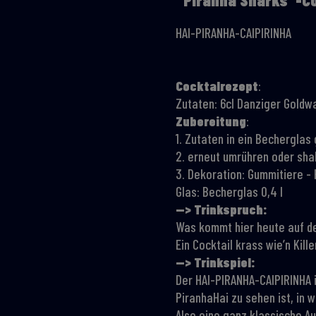
HAI-PIRANHA-CAIPIRINHA
Cocktalrezept
:
Zutaten: 6cl Danziger Goldw
Zubereitung
:
1. Zutaten in ein Becherglas
2. erneut umrühren oder sh
3. Dekoration: Gummitiere - 
Glas: Becherglas 0,4 l
—> Trinkspruch:
Was kommt hier heute auf d
Ein Cocktail krass wie’n Kille
—> Trinkspiel:
Der HAI-PIRANHA-CAIPIRINHA i
PiranhaHai zu sehen ist, in 
Also eine ganz klassische Au