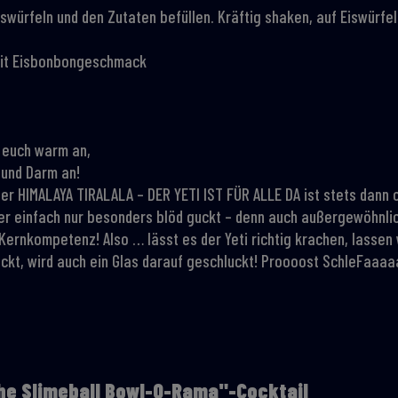
iswürfeln und den Zutaten befüllen. Kräftig shaken, auf Eiswürfe
it Eisbonbongeschmack
t euch warm an,
n und Darm an!
! Der HIMALAYA TIRALALA – DER YETI IST FÜR ALLE DA ist stets dann
 oder einfach nur besonders blöd guckt – denn auch außergewöhn
ernkompetenz! Also … lässt es der Yeti richtig krachen, lassen 
ckt, wird auch ein Glas darauf geschluckt! Proooost SchleFaaaa
the Slimeball Bowl-O-Rama"-Cocktail