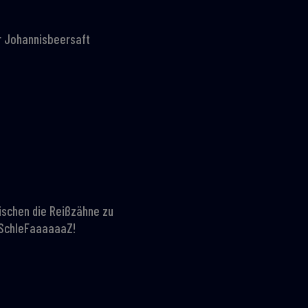
zer Johannisbeersaft
ischen die Reißzähne zu
t SchleFaaaaaaZ!