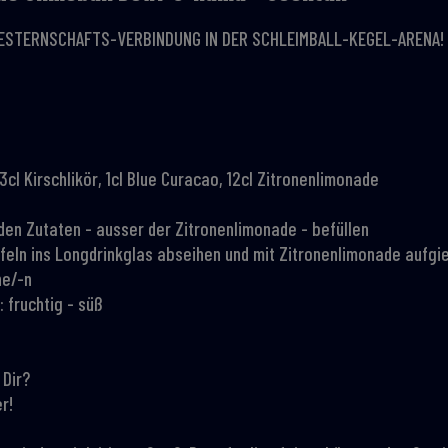
ESTERNSCHAFTS-VERBINDUNG IN DER SCHLEIMBALL-KEGEL-ARENA!
3cl Kirschlikör, 1cl Blue Curacao, 12cl Zitronenlimonade
 den Zutaten - ausser der Zitronenlimonade - befüllen
rfeln ins Longdrinkglas abseihen und mit Zitronenlimonade aufgi
he/-n
 fruchtig - süß
 Dir?
r!