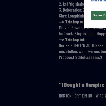
Liste der I
2. kräftig shaken, auf Eiswü
3. Dekoration: Zitronensche
Glas: Longdrinkglas 0,3 l
Weitere E
—> Trinkspruch:
Mit viel Power, voll Promill
Im Truck-Stop ist heut Hap
—> Trinkspiel:
Der ER FLIEGT ‘N 30 TONNER 
einzufüllen, wenn wir uns be
Proooost SchleFaaaaaaZ!
"I Bought a Vampire
NORTON HÖRT EIN HU - WIRD 