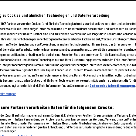
 zu Cookies und ähnlichen Technologien und Datenverarbeitung
e
107
Partner verwenden Cookies (und ähnliche Technologien) und verarbeiten Browserdaten und andere Onl
smerkmale für die unten aufgeführten Zwecke und um unseren Dienst bereitstellen und verbessern zu könne
 insbesondere wer unsere Partner sind und zu welchen Zwecken und wie lange diese Cookies und ähnliche T
hre darüber erhobenen personenbezogenen Daten verarbeiten, klicken Sie auf „Weitere Einstellungen“. Durch
timmen Sie der Speicherung von Cookies (und ähnlichen Technologien) auf Ihrem Gerät, der Erfassung von I
d der weiteren Verarbeitung der erfassten personenbezogenen Daten zu, soweit die vorgenannten Vorgänge 
ung unseres Dienstes unbedingt erforderlich sind. Beachten Sie, dass auch wenn für die Bereitstellung unsere
rderliche Cookies und ähnliche Technologien nur mit Ihrer Zustimmung gesetzt werden, im Falle Ihrer Zusti
 Ihre personenbezogenen Daten auf der Grundlage Ihrer berechtigten Interessen weiterverarbeiten, wie in de
nehmer unten aufgeführt. Ihre Einwilligung können Sie in unserem Cookie-Präferenzzentrum jederzeit wider
ocktail
-Präferenzzentrum finden Sie im Footer unserer Website. Durch Klicken auf die Schaltfläche „Nur unbedingt
ie Zustimmung zu allen Cookies und ähnlichen Technologien verweigert, mit Ausnahme derjenigen, die für die
s unbedingt erforderlich sind. Mehr Information finden Sie in unserern
Datenschutzbestimmungen
.
EL UND IST DIE MEISTE ZEIT IM ALL – TRUCK DRIVER-FLÜSSIGURKNA
estimmungen
nsere Partner verarbeiten Daten für die folgenden Zwecke:
der Zugriff auf Informationen auf einem Endgerät. Erstellung von Profilen für personalisierte Werbung. Erstel
, Apricot Brrandy, 2cl Zitronensaft, Cola
ierung von Inhalten. Verwendung von Profilen zur Auswahl personalisierter Werbung. Verwendung von Profil
r Inhalte. Messung der Performance von Inhalten. Messung der Werbeleistung. Analyse von Zielgruppen durch
von Daten aus verschiedenen Quellen. Entwicklung und Verbesserung der Angebote. Verwendung reduzierte
erbeanzeigen.
 den Zutaten - ausser Cola - befüllen