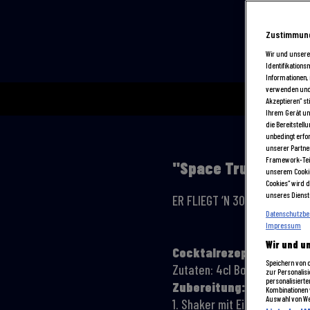
Zustimmung
Wir und unser
Identifikation
Informationen,
verwenden und I
Akzeptieren“ s
Ihrem Gerät un
die Bereitstell
unbedingt erfo
unserer Partner
Framework-Teil
"Space Truckers"-C
unserem Cookie
Cookies“ wird d
unseres Dienste
ER FLIEGT ‘N 30 TONNER DIES
Datenschutzb
Impressum
Wir und u
Cocktalrezept:
Speichern von o
Zutaten: 4cl Bourbon Whiskey
zur Personalis
personalisierte
Zubereitung:
Kombinationen 
Auswahl von W
1. Shaker mit Eiswürfeln und