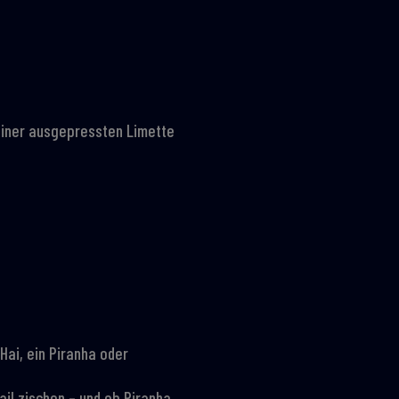
 einer ausgepressten Limette
Hai, ein Piranha oder
ail zischen – und ob Piranha