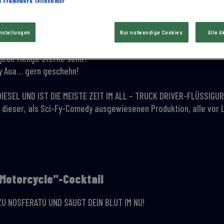
AB Framework Teilnehmer
rfeln ins Longdrinkglas abseihen und mit Cola aufgiessen
ibe
instellungen
Nur notwendige Cookies
Alle A
e, jede Menge Sterne sehn?
py Aua… gern geschehn!
DIESEL UND IST DIE MEISTE ZEIT IM ALL – TRUCK DRIVER-FLÜSSIGUR
i dieser, als Sci-Fy-Comedy ausgewiesenen Produktion, alle vor 
 Motorcycle"-Cocktail
ZU NOSFERATU UND SAUGT DEIN BLUT IM NU!