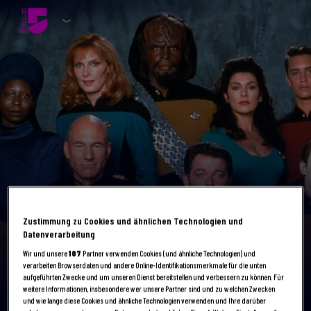
This
is
a
Dieser Inhalt ist in Deinem Land leider nicht verfügbar.
modal
window.
Apologies, but this content is not available in your country.
Zustimmung zu Cookies und ähnlichen Technologien und
Datenverarbeitung
MO - FR AB 15:15 & 18:10 UHR IM TV, DANACH ONLINE
Star Trek - Das nächste Jahrhundert
Wir und unsere
107
Partner verwenden Cookies (und ähnliche Technologien) und
verarbeiten Browserdaten und andere Online-Identifikationsmerkmale für die unten
2
STAFFELN
Star Trek
Serien
Sci-Fi
aufgeführten Zwecke und um unseren Dienst bereitstellen und verbessern zu können. Für
100 Jahre nach Captain KirkEine neue Generation wagemutiger
weitere Informationen, insbesondere wer unsere Partner sind und zu welchen Zwecken
Weltraumhelden wird in die Weiten des Alls ausgesan...
und wie lange diese Cookies und ähnliche Technologien verwenden und Ihre darüber
+ Mehr