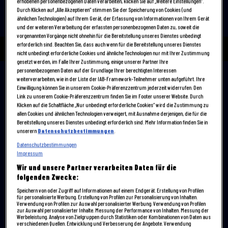
erhobenen personenbezogenen Daten verarbeiten, klicken Sie auf „Weitere Einstellungen“.
S
5
: E
8
|
43
min
|
Wiedervereinigung? - Teil 2
|
Durch Klicken auf „Alle Akzeptieren“ stimmen Sie der Speicherung von Cookies (und
Jetzt ansehen
ähnlichen Technologien) auf Ihrem Gerät, der Erfassung von Informationen von Ihrem Gerät
und der weiteren Verarbeitung der erfassten personenbezogenen Daten zu, soweit die
vorgenannten Vorgänge nicht ohnehin für die Bereitstellung unseres Dienstes unbedingt
erforderlich sind. Beachten Sie, dass auch wenn für die Bereitstellung unseres Dienstes
nicht unbedingt erforderliche Cookies und ähnliche Technologien nur mit Ihrer Zustimmung
gesetzt werden, im Falle Ihrer Zustimmung, einige unserer Partner Ihre
personenbezogenen Daten auf der Grundlage Ihrer berechtigten Interessen
weiterverarbeiten, wie in der Liste der IAB-Framework-Teilnehmer unten aufgeführt. Ihre
Einwilligung können Sie in unserem Cookie-Präferenzzentrum jederzeit widerrufen. Den
Staffel 5
Link zu unserem Cookie-Präferenzzentrum finden Sie im Footer unserer Website. Durch
Alle Videos zur Sendung
Klicken auf die Schaltfläche „Nur unbedingt erforderliche Cookies“ wird die Zustimmung zu
allen Cookies und ähnlichen Technologien verweigert, mit Ausnahme derjenigen, die für die
Bereitstellung unseres Dienstes unbedingt erforderlich sind. Mehr Information finden Sie in
unserern
Datenschutzbestimmungen
.
Datenschutzbestimmungen
Impressum
Wir und unsere Partner verarbeiten Daten für die
folgenden Zwecke:
Wiedervereinigung? - Teil 2
Wiedervereinigung? - Teil 1
Speichern von oder Zugriff auf Informationen auf einem Endgerät. Erstellung von Profilen
für personalisierte Werbung. Erstellung von Profilen zur Personalisierung von Inhalten.
Verwendung von Profilen zur Auswahl personalisierter Werbung. Verwendung von Profilen
zur Auswahl personalisierter Inhalte. Messung der Performance von Inhalten. Messung der
Werbeleistung. Analyse von Zielgruppen durch Statistiken oder Kombinationen von Daten aus
verschiedenen Quellen. Entwicklung und Verbesserung der Angebote. Verwendung
43 min
43 min
E8
E7