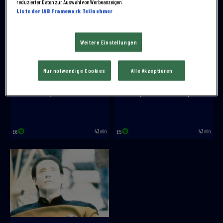
reduzierter Daten zur Auswahl von Werbeanzeigen.
Liste der IAB Framework Teilnehmer
Weitere Einstellungen
Nur notwendige Cookies
Alle Akzeptieren
Gefährliche Spielsucht
Katastrophe auf der Enterprise
43 min
43 min
E6
E5